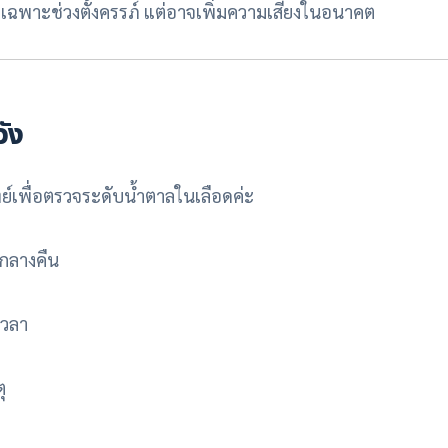
ดเฉพาะช่วงตั้งครรภ์ แต่อาจเพิ่มความเสี่ยงในอนาคต
ัง
พื่อตรวจระดับน้ำตาลในเลือดค่ะ
กลางคืน
เวลา
ุ