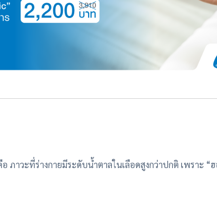
อ ภาวะที่ร่างกายมีระดับน้ำตาลในเลือดสูงกว่าปกติ เพราะ “ฮอ