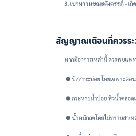
3. เบาหวานขณะตั้งครรภ์ -
เกิ
สัญญาณเตือนที่ควรระว
หากมีอาการเหล่านี้ ควรพบแพทย์เ
●
ปัสสาวะบ่อย โดยเฉพาะตอน
●
กระหายน้ำบ่อย หิวน้ำตลอด
●
น้ำหนักลดโดยไม่ทราบสาเหต