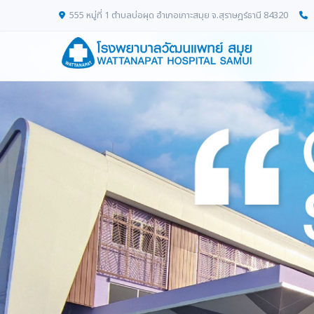
555 หมู่ที่ 1 ตำบลบ่อผุด อำเภอเกาะสมุย จ.สุราษฎร์ธานี 84320