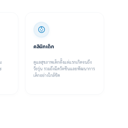
คลินิกเด็ก
คลิ
ม
ดูแลสุขภาพเด็กตั้งแต่แรกเกิดจนถึง
ฟื้น
ะ
วัยรุ่น รวมถึงฉีดวัคซีนและพัฒนาการ
รักษ
เด็กอย่างใกล้ชิด
ทันส