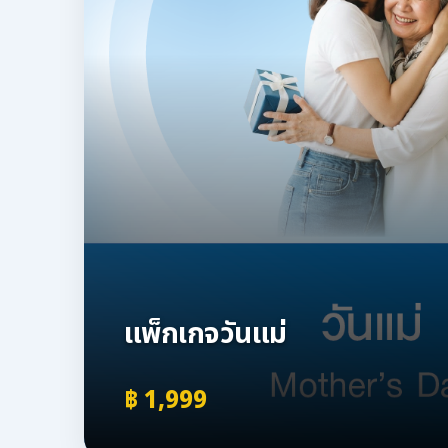
แพ็กเกจวันแม่
฿ 1,999