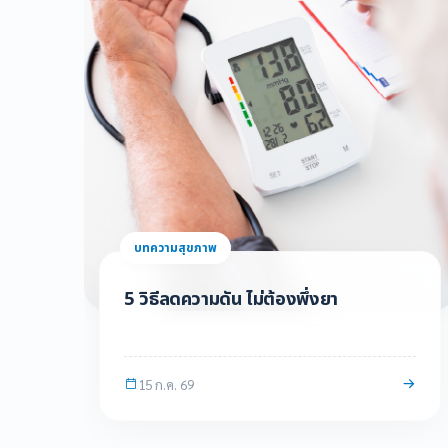
บทความสุขภาพ
แพทย์เวชศาสตร์ฉุกเฉิน คือใคร ทำหน้าที่
อะไรในห้องฉุกเฉิน
29 มิ.ย. 69