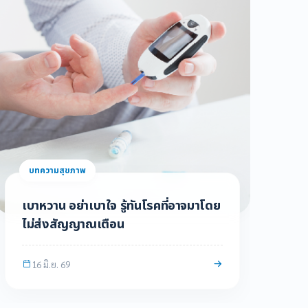
ร
10 มิ.ย. 69