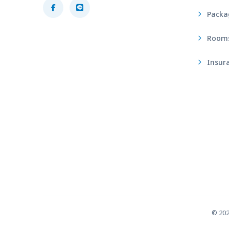
Packa
Rooms 
Insura
© 20