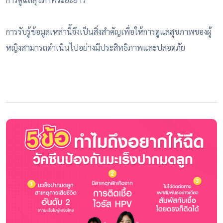
การรับรู้ข้อมูลเหล่านี้จึงเป็นสิ่งสำคัญเพื่อให้การดูแลสุขภาพของผู้
หญิงสามารถดำเนินไปอย่างมีประสิทธิภาพและปลอดภัย