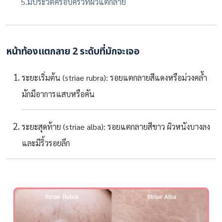
5.มีประวัติครอบครัวที่ผิวแตกลาย
หน้าท้องแตกลาย 2 ระดับที่มักจะเจอ
ระยะเริ่มต้น (striae rubra): รอยแตกลายสีแดงหรือม่วงคล้ำ
มักมีอาการแสบหรือคัน
ระยะสุดท้าย (striae alba): รอยแตกลายสีขาว ผิวหนังบางลง
และมีริ้วรอยลึก