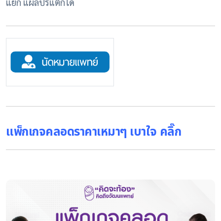
แยก แผลปริแตกได้
แพ็กเกจคลอดราคาเหมาๆ เบาใจ คลิ๊ก