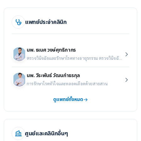
แพทย์ประจำคลินิก
นพ. ธเนศ วงษ์ศุทธิภากร
ตรวจวินิจฉัยและรักษาโรคทางอายุรกรรม ตรวจวินิจฉัยและรักษาโรคทางหัวใจและหลอดเลือด การป้องกันโรคหัวใจและหลอดเลือด ตรวจสุขภาพหัวใจ ตรวจหัวใจด้วยคลื่นสะท้อนเสียงความถี่สูง (Echocardiography) ตรวจหัวใจด้วยการวิ่งสายพาน (Exercise Stress Test - EST) ตรวจหัวใจด้วยการบันทึกคลื่นไฟฟ้าหัวใจแบบพกติดตัว (Ambulatory Holter Monitoring) ตรวจคราบหินปูนที่หลอดเลือดหัวใจ (CT calcium score) ตรวจหลอดเลือดหัวใจด้วยเครื่องเอกซเรย์คอมพิวเตอร์ (Coronary CT Angiography)
นพ. วีระพันธ์ วัฒนกำธรกุล
การรักษาโรคหัวใจและหลอดเลือดด้วยสายสวน
ดูแพทย์ทั้งหมด
ศูนย์และคลินิกอื่นๆ