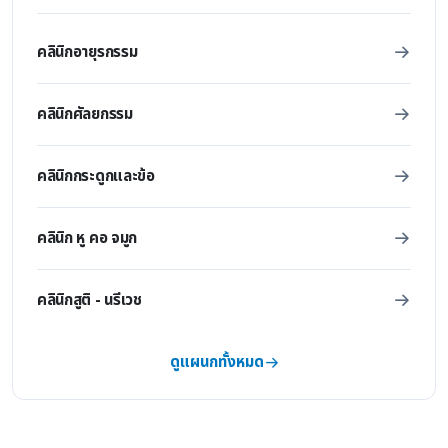
คลินิกอายุรกรรม
คลินิกศัลยกรรม
คลินิกกระดูกและข้อ
คลินิก หู คอ จมูก
คลินิกสูติ - นรีเวช
ดูแผนกทั้งหมด