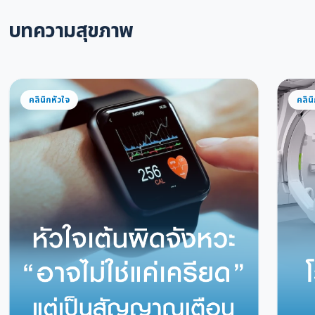
บทความสุขภาพ
คลินิกหัวใจ
คลิน