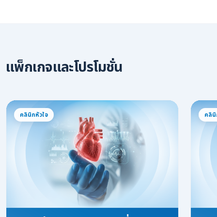
แพ็กเกจและโปรโมชั่น
คลินิกหัวใจ
คลิน