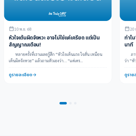
10 พ.ย. 68
20 
หัวใจเต้นผิดจังหวะ อาจไม่ใช่แค่เครียด แต่เป็น
ทำไม
สัญญาณเตือน!
นาที
หลายครั้งที่เราเผลอรู้สึก “หัวใจเต้นแรง ใจสั่น เหมือน
ภาวะห
เต้นผิดจังหวะ” แล้วถามตัวเองว่า… “แค่เคร...
ว่า “หั
ดูรายละเอียด
ดูราย