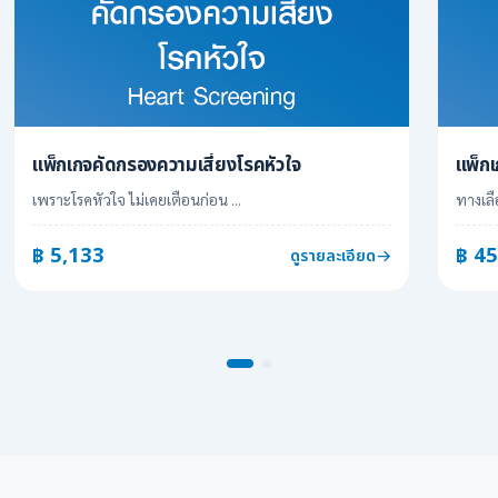
แพ็กเกจคัดกรองความเสี่ยงโรคหัวใจ
แพ็ก
เพราะโรคหัวใจ ไม่เคยเตือนก่อน ...
฿ 5,133
฿ 45
ดูรายละเอียด