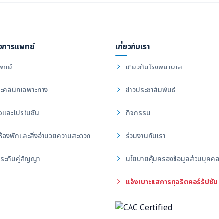
งการแพทย์
เกี่ยวกับเรา
พทย์
เกี่ยวกับโรงพยาบาล
ะคลินิกเฉพาะทาง
ข่าวประชาสัมพันธ์
จและโปรโมชัน
กิจกรรม
ห้องพักและสิ่งอำนวยความสะดวก
ร่วมงานกับเรา
ระกันคู่สัญญา
นโยบายคุ้มครองข้อมูลส่วนบุคค
แจ้งเบาะแสการทุจริตคอร์รัปชัน