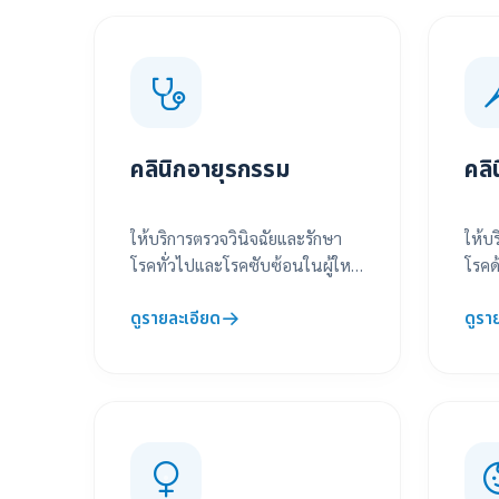
คลินิกอายุรกรรม
คลิ
ให้บริการตรวจวินิจฉัยและรักษา
ให้บ
โรคทั่วไปและโรคซับซ้อนในผู้ใหญ่
โรคด
แบบองค์รวมโดยอายุรแพทย์
โดยท
ดูรายละเอียด
ดูรา
เฉพาะทาง
เทคโ