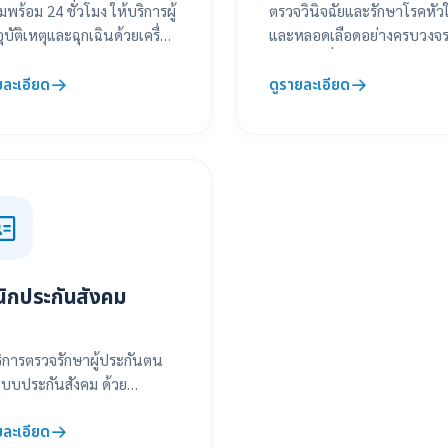
มพร้อม 24 ชั่วโมง ให้บริการผู้
ตรวจวินิจฉัยและรักษาโรคหัว
ุบัติเหตุและฉุกเฉินด้วยเครื่อง
และหลอดเลือดอย่างครบวงจร 
่วยชีวิตครบครัน
ลดความเสี่ยงและดูแลหัวใจคุ
ยละเอียด
ดูรายละเอียด
นิกประกันสังคม
ริการตรวจรักษาผู้ประกันตน
บบประกันสังคม ด้วย
ฐานทางการแพทย์ที่ครบถ้วน
ยละเอียด
ส่ใจ