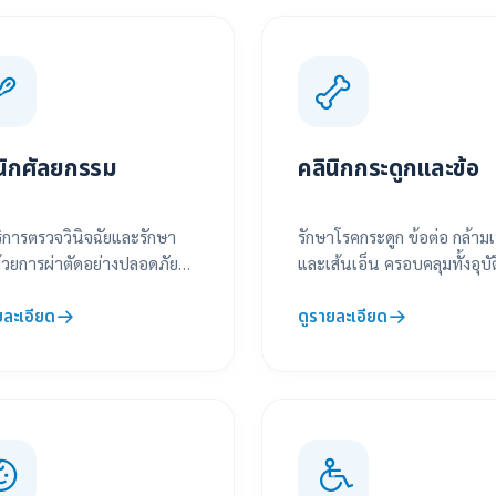
นิกศัลยกรรม
คลินิกกระดูกและข้อ
ริการตรวจวินิจฉัยและรักษา
รักษาโรคกระดูก ข้อต่อ กล้ามเ
้วยการผ่าตัดอย่างปลอดภัย
และเส้นเอ็น ครอบคลุมทั้งอุบัต
ีมศัลยแพทย์เฉพาะทางและ
และโรคความเสื่อมตามวัย
ยละเอียด
ดูรายละเอียด
นโลยีทันสมัย