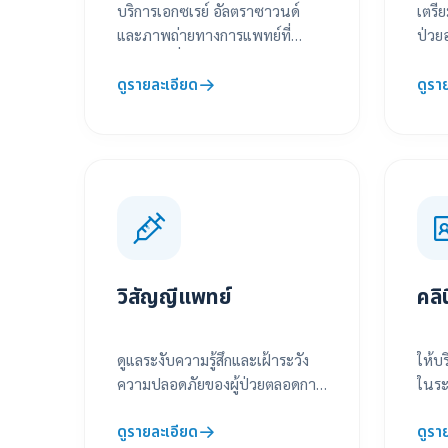
บริการเอกซเรย์ อัลตราซาวนด์
เตรีย
และภาพถ่ายทางการแพทย์ที่
ป่วยอ
แม่นยำ เพื่อช่วยในการวินิจฉัย
มือช
อย่างรวดเร็ว
ดูรายละเอียด
ดูรา
วิสัญญีแพทย์
คลิ
ดูแลระงับความรู้สึกและเฝ้าระวัง
ให้บ
ความปลอดภัยของผู้ป่วยตลอดการ
ในระ
ผ่าตัดอย่างใกล้ชิด
มาตร
ดูรายละเอียด
ดูรา
และใ