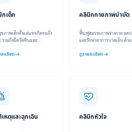
นิกเด็ก
คลินิกกายภาพบำบัด
สุขภาพเด็กตั้งแต่แรกเกิดจนถึง
ฟื้นฟูสมรรถภาพร่างกาย ลด
่น รวมถึงฉีดวัคซีนและ
และรักษาอาการบาดเจ็บ ด้วย
าการเด็กอย่างใกล้ชิด
เครื่องมือทันสมัยและนัก
ยละเอียด
ดูรายละเอียด
กายภาพบำบัด
ัติเหตุและฉุกเฉิน
คลินิกหัวใจ