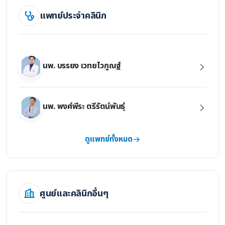
แพทย์ประจำคลินิก
นพ. บรรยง เวทยไวกูณฐ์
นพ. พงศ์พีระ ตรีรัตน์พันธุ์
ดูแพทย์ทั้งหมด
ศูนย์และคลินิกอื่นๆ