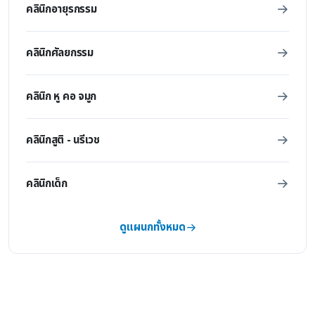
คลินิกอายุรกรรม
คลินิกศัลยกรรม
คลินิก หู คอ จมูก
คลินิกสูติ - นรีเวช
คลินิกเด็ก
ดูแผนกทั้งหมด