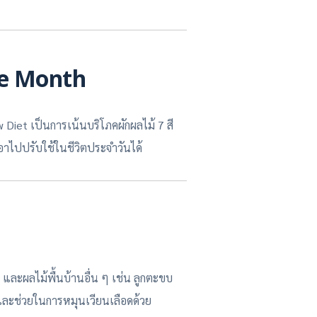
ide Month
Diet เป็นการเน้นบริโภคผักผลไม้ 7 สี
ถเอาไปปรับใช้ในชีวิตประจำวันได้
 และผลไม้พื้นบ้านอื่น ๆ เช่น ลูกตะขบ
ันและช่วยในการหมุนเวียนเลือดด้วย