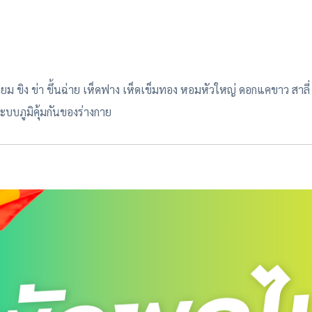
 ขิง ข่า ขึ้นฉ่าย เห็ดฟาง เห็ดเข็มทอง หอมหัวใหญ่ ดอกแคขาว สาลี่ มัน
บบภูมิคุ้มกันของร่างกาย