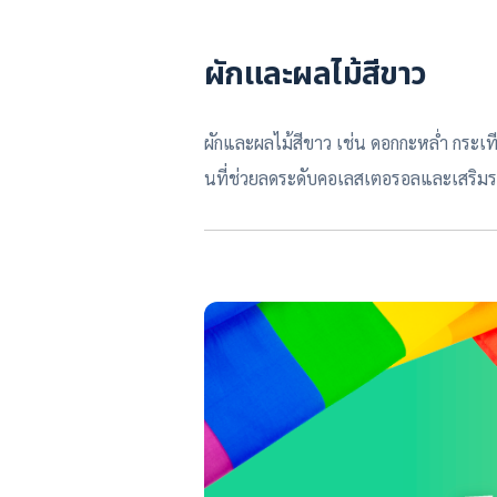
ผักและผลไม้สีขาว
ผักและผลไม้สีขาว เช่น ดอกกะหล่ำ กระเทียม
นที่ช่วยลดระดับคอเลสเตอรอลและเสริมระ