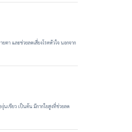
งสายตา และช่วยลดเสี่ยงโรคหัวใจ นอกจาก
ุ่นเขียว เป็นต้น มีกากใยสูงที่ช่วยลด