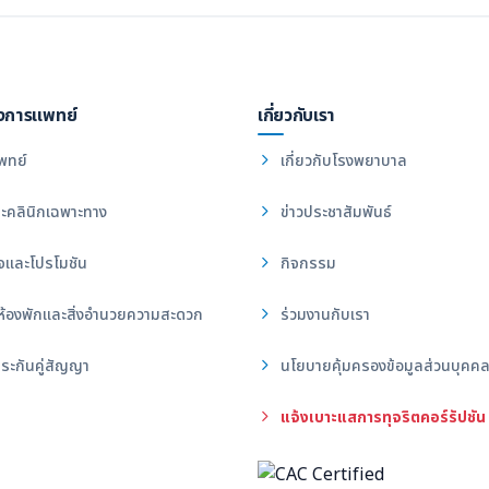
งการแพทย์
เกี่ยวกับเรา
พทย์
เกี่ยวกับโรงพยาบาล
ะคลินิกเฉพาะทาง
ข่าวประชาสัมพันธ์
จและโปรโมชัน
กิจกรรม
ห้องพักและสิ่งอำนวยความสะดวก
ร่วมงานกับเรา
ระกันคู่สัญญา
นโยบายคุ้มครองข้อมูลส่วนบุคค
แจ้งเบาะแสการทุจริตคอร์รัปชัน