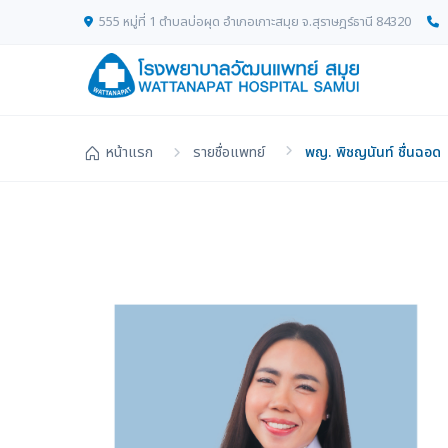
555 หมู่ที่ 1 ตำบลบ่อผุด อำเภอเกาะสมุย จ.สุราษฎร์ธานี 84320
หน้าแรก
รายชื่อแพทย์
พญ. พิชญนันท์ ชื่นฉอด