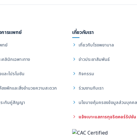
งการแพทย์
เกี่ยวกับเรา
พทย์
เกี่ยวกับโรงพยาบาล
ะคลินิกเฉพาะทาง
ข่าวประชาสัมพันธ์
จและโปรโมชัน
กิจกรรม
ห้องพักและสิ่งอำนวยความสะดวก
ร่วมงานกับเรา
ระกันคู่สัญญา
นโยบายคุ้มครองข้อมูลส่วนบุคค
แจ้งเบาะแสการทุจริตคอร์รัปชัน