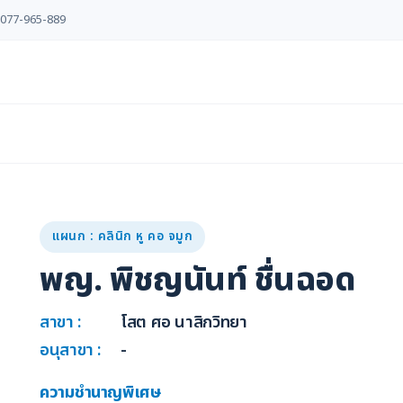
077-965-889
แผนก : คลินิก หู คอ จมูก
พญ. พิชญนันท์ ชื่นฉอด
สาขา :
โสต ศอ นาสิกวิทยา
อนุสาขา :
-
ความชำนาญพิเศษ