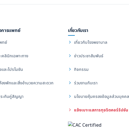
งการแพทย์
เกี่ยวกับเรา
พทย์
เกี่ยวกับโรงพยาบาล
ะคลินิกเฉพาะทาง
ข่าวประชาสัมพันธ์
จและโปรโมชัน
กิจกรรม
ห้องพักและสิ่งอำนวยความสะดวก
ร่วมงานกับเรา
ระกันคู่สัญญา
นโยบายคุ้มครองข้อมูลส่วนบุคค
แจ้งเบาะแสการทุจริตคอร์รัปชัน