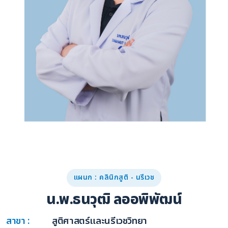
แผนก : คลินิกสูติ - นรีเวช
น.พ.ธนวุฒิ ลออพิพัฒน์
สาขา :
สูติศาสตร์และนรีเวชวิทยา