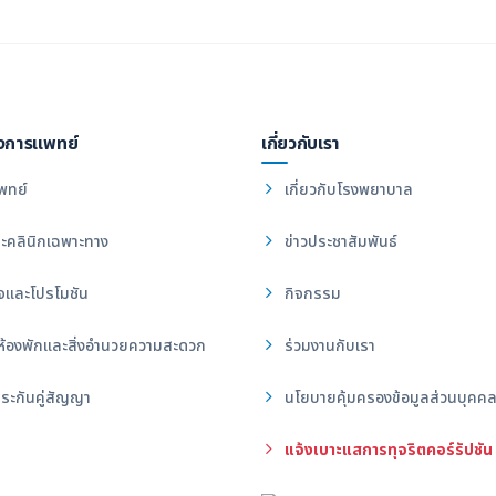
งการแพทย์
เกี่ยวกับเรา
พทย์
เกี่ยวกับโรงพยาบาล
ะคลินิกเฉพาะทาง
ข่าวประชาสัมพันธ์
จและโปรโมชัน
กิจกรรม
ห้องพักและสิ่งอำนวยความสะดวก
ร่วมงานกับเรา
ระกันคู่สัญญา
นโยบายคุ้มครองข้อมูลส่วนบุคค
แจ้งเบาะแสการทุจริตคอร์รัปชัน