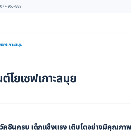
077-965-889
โยเซฟเกาะสมุย
ซนต์โยเซฟเกาะสมุย
วัคซีนครบ เด็กแข็งแรง เติบโตอย่างมีคุณภา