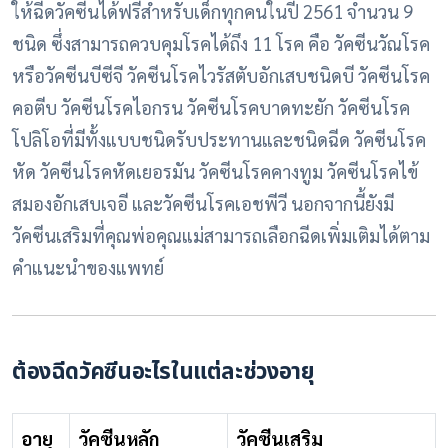
ให้ฉีดวัคซีนได้ฟรีสำหรับเด็กทุกคนในปี 2561 จำนวน 9
ชนิด ซึ่งสามารถควบคุมโรคได้ถึง 11 โรค คือ วัคซีนวัณโรค
หรือวัคซีนบีซีจี วัคซีนโรคไวรัสตับอักเสบชนิดบี วัคซีนโรค
คอตีบ วัคซีนโรคไอกรน วัคซีนโรคบาดทะยัก วัคซีนโรค
โปลิโอที่มีทั้งแบบชนิดรับประทานและชนิดฉีด วัคซีนโรค
หัด วัคซีนโรคหัดเยอรมัน วัคซีนโรคคางทูม วัคซีนโรคไข้
สมองอักเสบเจอี และวัคซีนโรคเอชพีวี นอกจากนี้ยังมี
วัคซีนเสริมที่คุณพ่อคุณแม่สามารถเลือกฉีดเพิ่มเติมได้ตาม
คำแนะนำของแพทย์
ต้องฉีดวัคซีนอะไรในแต่ละช่วงอายุ
อายุ
วัคซีนหลัก
วัคซีนเสริม