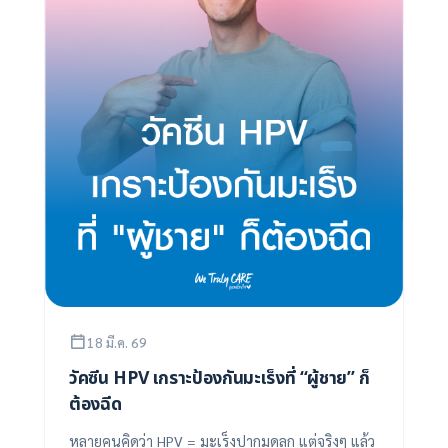
18 มี.ค. 69
วัคซีน HPV เกราะป้องกันมะเร็งที่ “ผู้ชาย” ก็
ต้องฉีด
หลายคนคิดว่า HPV = มะเร็งปากมดลูก แต่จริงๆ แล้ว