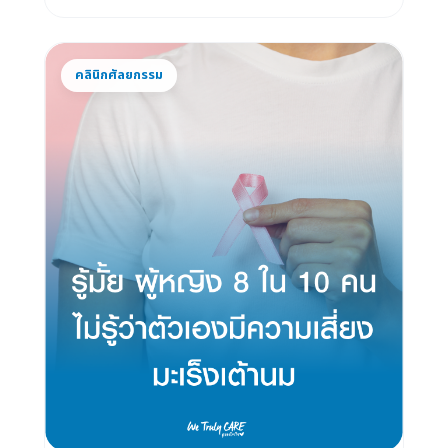
คลินิกศัลยกรรม