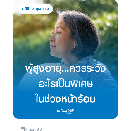
คลินิกอายุรกรรม
3 เม.ย. 69