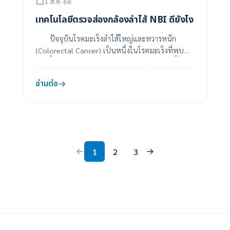
1 ส.ค. 68
เทคโนโลยีตรวจส่องกล้องลำไส้ NBI ดียังไง
ปัจจุบันโรคมะเร็งลำไส้ใหญ่และทวารหนัก
(Colorectal Cancer) เป็นหนึ่งในโรคมะเร็งที่พบ
มากขึ้นในคนไทย โดยเฉพาะในกลุ่มอายุ 50 ปีขึ้นไป
แต่...
อ่านต่อ
1
2
3